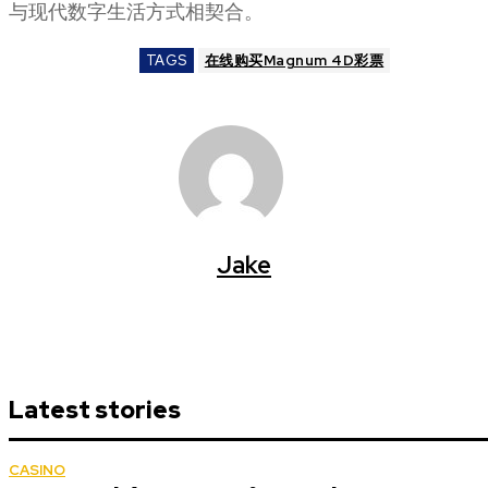
与现代数字生活方式相契合。
TAGS
在线购买Magnum 4D彩票
Jake
Latest stories
CASINO