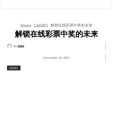
Home
CASINO
解锁在线彩票中奖的未来
解锁在线彩票中奖的未来
By
Jake
December 25, 2025
CASINO