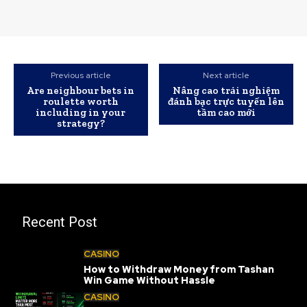
Previous article
Next article
Are neighbour bets in
Nâng cao trải nghiệm
roulette worth
đánh bạc trực tuyến lên
including in your
tầm cao mới
strategy?
Recent Post
CASINO
How to Withdraw Money from Tashan
Win Game Without Hassle
CASINO