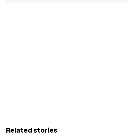
Related stories