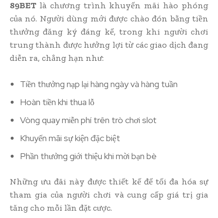
89BET
là chương trình khuyến mãi hào phóng
của nó. Người dùng mới được chào đón bằng tiền
thưởng đăng ký đáng kể, trong khi người chơi
trung thành được hưởng lợi từ các giao dịch đang
diễn ra, chẳng hạn như:
Tiền thưởng nạp lại hàng ngày và hàng tuần
Hoàn tiền khi thua lỗ
Vòng quay miễn phí trên trò chơi slot
Khuyến mãi sự kiện đặc biệt
Phần thưởng giới thiệu khi mời bạn bè
Những ưu đãi này được thiết kế để tối đa hóa sự
tham gia của người chơi và cung cấp giá trị gia
tăng cho mỗi lần đặt cược.