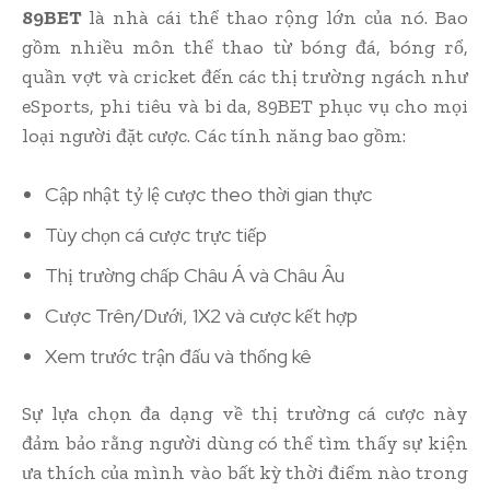
89BET
là nhà cái thể thao rộng lớn của nó. Bao
gồm nhiều môn thể thao từ bóng đá, bóng rổ,
quần vợt và cricket đến các thị trường ngách như
eSports, phi tiêu và bi da, 89BET phục vụ cho mọi
loại người đặt cược. Các tính năng bao gồm:
Cập nhật tỷ lệ cược theo thời gian thực
Tùy chọn cá cược trực tiếp
Thị trường chấp Châu Á và Châu Âu
Cược Trên/Dưới, 1X2 và cược kết hợp
Xem trước trận đấu và thống kê
Sự lựa chọn đa dạng về thị trường cá cược này
đảm bảo rằng người dùng có thể tìm thấy sự kiện
ưa thích của mình vào bất kỳ thời điểm nào trong