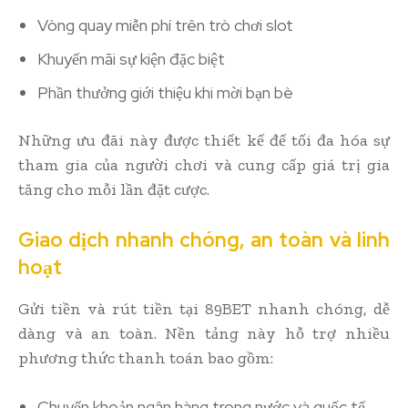
Vòng quay miễn phí trên trò chơi slot
Khuyến mãi sự kiện đặc biệt
Phần thưởng giới thiệu khi mời bạn bè
Những ưu đãi này được thiết kế để tối đa hóa sự
tham gia của người chơi và cung cấp giá trị gia
tăng cho mỗi lần đặt cược.
Giao dịch nhanh chóng, an toàn và linh
hoạt
Gửi tiền và rút tiền tại 89BET nhanh chóng, dễ
dàng và an toàn. Nền tảng này hỗ trợ nhiều
phương thức thanh toán bao gồm:
Chuyển khoản ngân hàng trong nước và quốc tế