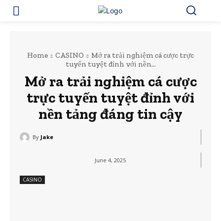
Home
CASINO
Mở ra trải nghiệm cá cược trực
tuyến tuyệt đỉnh với nền...
Mở ra trải nghiệm cá cược
trực tuyến tuyệt đỉnh với
nền tảng đáng tin cậy
By
Jake
June 4, 2025
CASINO