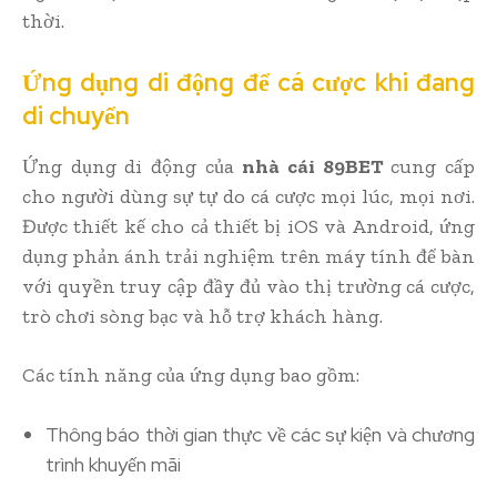
thời.
Ứng dụng di động để cá cược khi đang
di chuyển
Ứng dụng di động của
nhà cái 89BET
cung cấp
cho người dùng sự tự do cá cược mọi lúc, mọi nơi.
Được thiết kế cho cả thiết bị iOS và Android, ứng
dụng phản ánh trải nghiệm trên máy tính để bàn
với quyền truy cập đầy đủ vào thị trường cá cược,
trò chơi sòng bạc và hỗ trợ khách hàng.
Các tính năng của ứng dụng bao gồm:
Thông báo thời gian thực về các sự kiện và chương
trình khuyến mãi