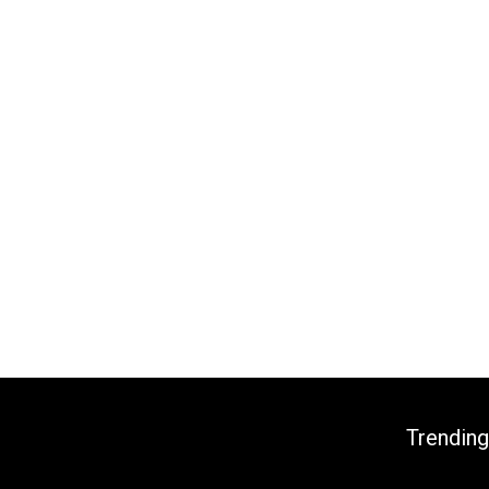
Trending