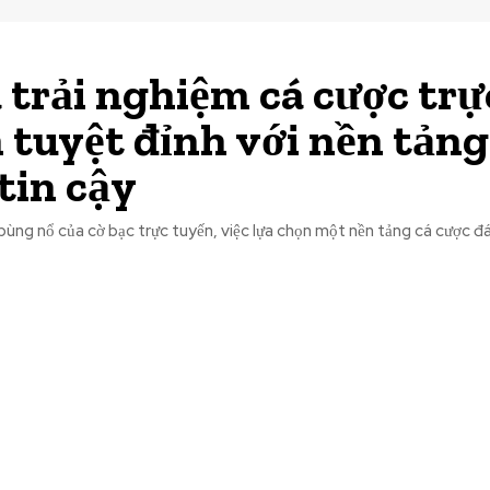
 trải nghiệm cá cược trự
 tuyệt đỉnh với nền tảng
tin cậy
bùng nổ của cờ bạc trực tuyến, việc lựa chọn một nền tảng cá cược đá