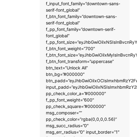
f_input_font_family=”downtown-sans-
serif-font_global”
f_btn_font_family=”downtown-sans-
serif-font_global”
f_pp_font_family=”downtown-serif-
font_global”
f_pp_font_size=”eyJhbGwiOiIxNSIsInBvcnRyY
f_btn_font_weight=”700″
f_btn_font_size=”eyJhbGwiOiIxMyIsInBvcnRy
f_btn_font_transform=”uppercase”
btn_text=”Unlock All”
btn_bg=”#000000″
btn_padd=”eyJhbGwiOiIxOCIsImxhbmRzY2Fw
input_padd=”eyJhbGwiOiIxNSIsImxhbmRzY2
pp_check_color_a=”#000000″
f_pp_font_weight=”600″
pp_check_square=”#000000″
msg_composer=””
pp_check_color=”rgba(0,0,0,0.56)”
msg_succ_radius=”0″
msg_err_radius=”0″ input_border=”1″